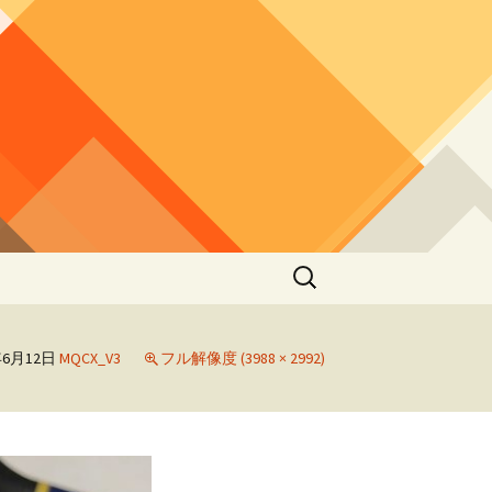
検
索:
年6月12日
MQCX_V3
フル解像度 (3988 × 2992)