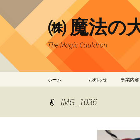
コ
ン
テ
㈱ 魔法の
ン
ツ
へ
The Magic Cauldron
ス
キ
ッ
プ
ホーム
お知らせ
事業内容
IMG_1036